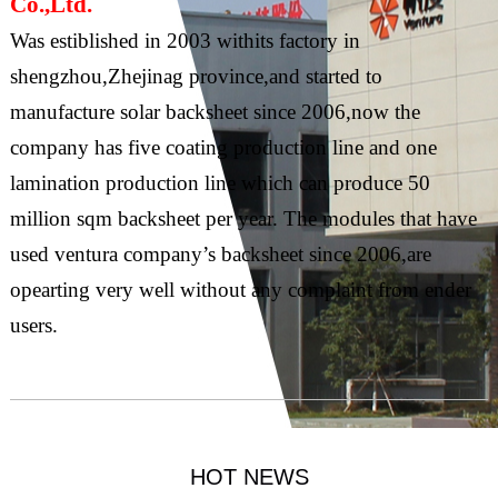
Co.,Ltd.
Was estiblished in 2003 withits factory in
shengzhou,Zhejinag province,and started to
manufacture solar backsheet since 2006,now the
company has five coating production line and one
lamination production line which can produce 50
million sqm backsheet per year. The modules that have
used ventura company’s backsheet since 2006,are
opearting very well without any complaint from ender
users.
HOT NEWS