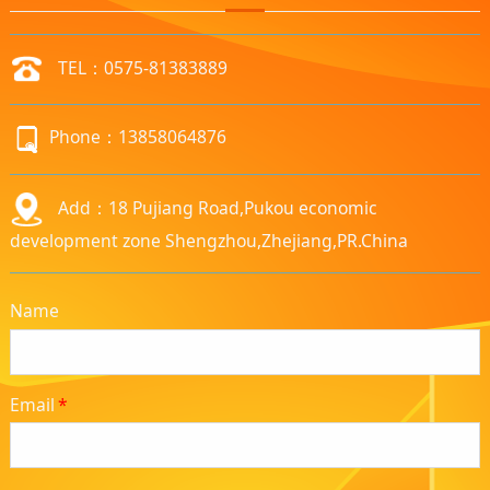
TEL：0575-81383889
Phone：13858064876
Add：18 Pujiang Road,Pukou economic
development zone Shengzhou,Zhejiang,PR.China
Name
Email
*